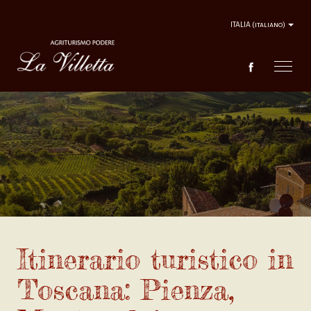
ITALIA
(italiano)
AGRITURISMO
L'ACCOGLIENZA
SERVIZI
PERCORSI TURISTICI
Itinerario turistico in
CONTATTI
Toscana: Pienza,