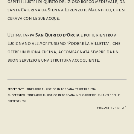
ospiti illustri di questo delizioso borgo medievale, da
santa Caterina da Siena a Lorenzo il Magnifico, che si
curava con le sue acque.
Ultima tappa
San Quirico d'Orcia
e poi il rientro a
Lucignano all’Agriturismo "Podere La Villetta", che
offre un buona cucina, accompagnata sempre da un
buon servizio e una struttura accogliente.
precedente:
itinerario turistico in toscana: terre di siena
successivo:
itinerario turistico in toscana: nel cuore del chianti e delle
crete senesi
percorsi turistici